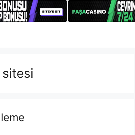
sitesi
lleme