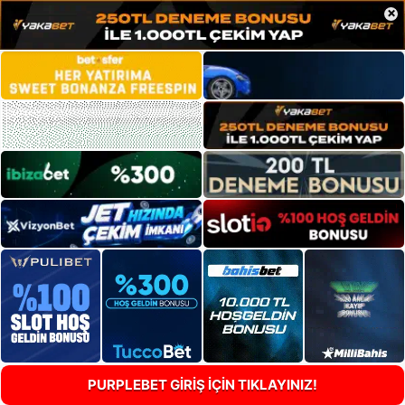
×
PURPLEBET GİRİŞ İÇİN TIKLAYINIZ!