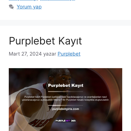
Yorum yap
Purplebet Kayıt
Mart 27, 2024
yazar
Purplebet