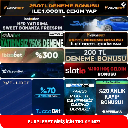
×
PURPLEBET GİRİŞ İÇİN TIKLAYINIZ!