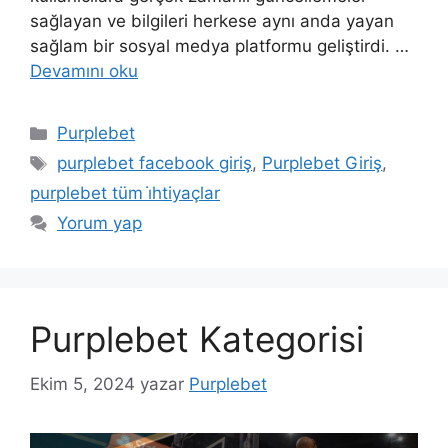
sağlayan ve bilgileri herkese aynı anda yayan
sağlam bir sosyal medya platformu geliştirdi. …
Devamını oku
Kategoriler
Purplebet
Etiketler
purplebet facebook giriş
,
Purplebet Giriş
,
purplebet tüm i̇htiyaçlar
Yorum yap
Purplebet Kategorisi
Ekim 5, 2024
yazar
Purplebet