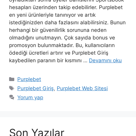
hesapları üzerinden takip edebilirler. Purplebet
en yeni ürünleriyle tanınıyor ve artık
istediğinizden daha fazlasını alabilirsiniz. Bunun
herhangi bir güvenilirlik sorununa neden
olmadığını unutmayın. Çok sayıda bonus ve
promosyon bulunmaktadır. Bu, kullanıcıların
ödediği ücretleri artırır ve Purplebet Giriş
kaybedilen paranın bir kısmını …
Devamını oku
Kategoriler
Purplebet
Etiketler
Purplebet Giriş
,
Purplebet Web Sitesi
Yorum yap
Son Yazılar