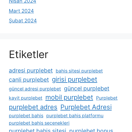
Nisan 2024
Mart 2024
Şubat 2024
Etiketler
adresi purplebet
bahis sitesi purplebet
girisi purplebet
canli purplebet
güncel purplebet
güncel adresi purplebet
mobil purplebet
kayit purplebet
Purplebet
purplebet adres
Purplebet Adresi
purplebet bahis
purplebet bahis platformu
purplebet bahis seçenekleri
purplebet bahis sitesi
purplebet bonus