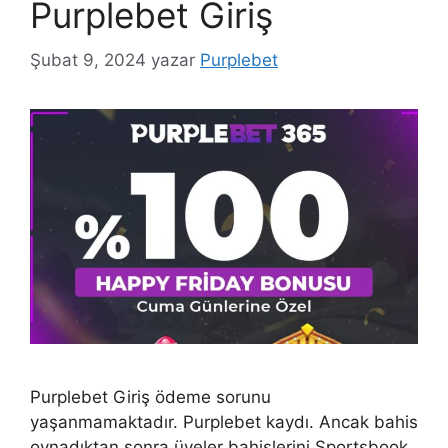
Purplebet Giriş
Şubat 9, 2024
yazar
Purplebet
Purplebet Giriş ödeme sorunu
yaşanmamaktadır. Purplebet kaydı. Ancak bahis
oynadıktan sonra üyeler bahislerini Sportsbook