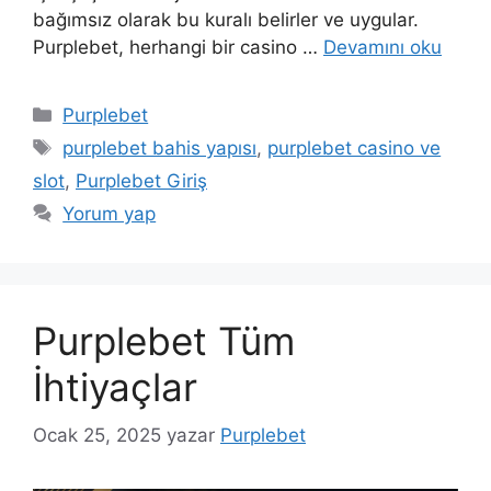
bağımsız olarak bu kuralı belirler ve uygular.
Purplebet, herhangi bir casino …
Devamını oku
Kategoriler
Purplebet
Etiketler
purplebet bahis yapısı
,
purplebet casino ve
slot
,
Purplebet Giriş
Yorum yap
Purplebet Tüm
İhtiyaçlar
Ocak 25, 2025
yazar
Purplebet