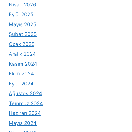
Nisan 2026
Eylül 2025
Mayıs 2025
Şubat 2025
Ocak 2025
Aralık 2024
Kasım 2024
Ekim 2024
Eylül 2024
Ağustos 2024
Temmuz 2024
Haziran 2024
Mayıs 2024