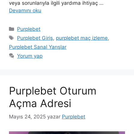
veya sorunlarıyla ilgili yardıma ihtiyaç …
Devamını oku
Kategoriler
Purplebet
Etiketler
Purplebet Giriş
,
purplebet maç izleme
,
Purplebet Sanal Yarışlar
Yorum yap
Purplebet Oturum
Açma Adresi
Mayıs 24, 2025
yazar
Purplebet