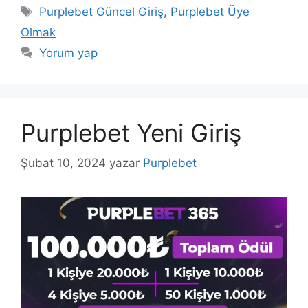
Etiketler
Purplebet Güncel Giriş
,
Purplebet Üye
Olmak
Yorum yap
Purplebet Yeni Giriş
Şubat 10, 2024
yazar
Purplebet