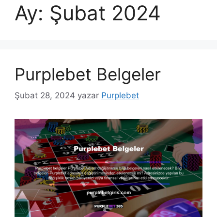
Ay:
Şubat 2024
Purplebet Belgeler
Şubat 28, 2024
yazar
Purplebet