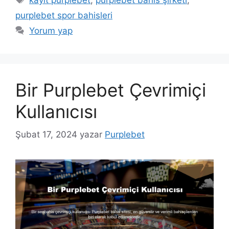
kayit purplebet
,
purplebet bahis şirketi
,
purplebet spor bahisleri
Yorum yap
Bir Purplebet Çevrimiçi
Kullanıcısı
Şubat 17, 2024
yazar
Purplebet