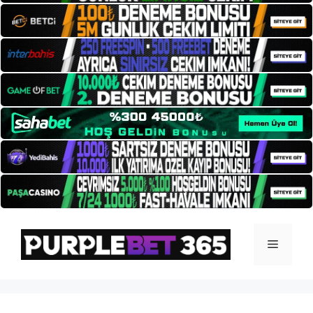
İçeriğe
atla
Menü