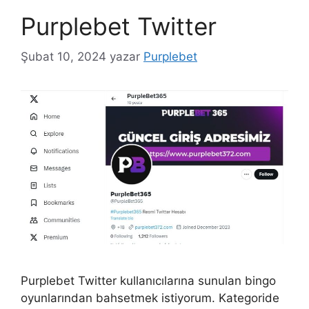
Purplebet Twitter
Şubat 10, 2024
yazar
Purplebet
Purplebet Twitter kullanıcılarına sunulan bingo
oyunlarından bahsetmek istiyorum. Kategoride