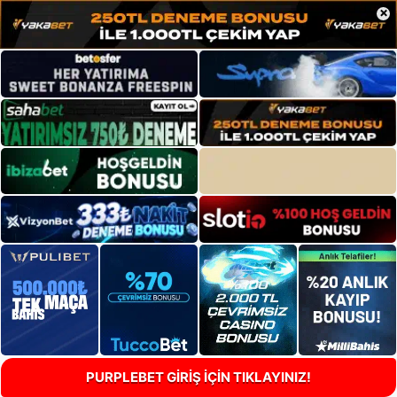
×
PURPLEBET GİRİŞ İÇİN TIKLAYINIZ!