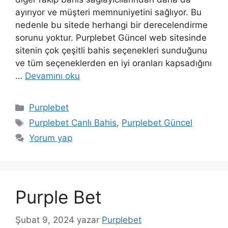
ayırıyor ve müşteri memnuniyetini sağlıyor. Bu
nedenle bu sitede herhangi bir derecelendirme
sorunu yoktur. Purplebet Güncel web sitesinde
sitenin çok çeşitli bahis seçenekleri sunduğunu
ve tüm seçeneklerden en iyi oranları kapsadığını
…
Devamını oku
Kategoriler
Purplebet
Etiketler
Purplebet Canlı Bahis
,
Purplebet Güncel
Yorum yap
Purple Bet
Şubat 9, 2024
yazar
Purplebet