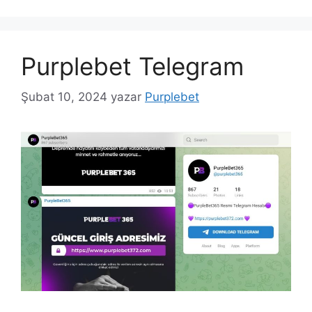
Purplebet Telegram
Şubat 10, 2024
yazar
Purplebet