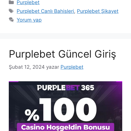
Kategoriler
Purplebet
Etiketler
Purplebet Canlı Bahisleri
,
Purplebet Şikayet
Yorum yap
Purplebet Güncel Giriş
Şubat 12, 2024
yazar
Purplebet