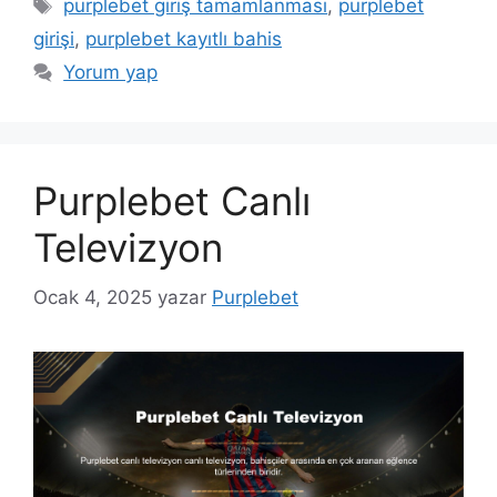
Etiketler
purplebet giriş tamamlanması
,
purplebet
girişi
,
purplebet kayıtlı bahis
Yorum yap
Purplebet Canlı
Televizyon
Ocak 4, 2025
yazar
Purplebet