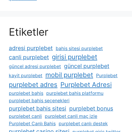
Etiketler
adresi purplebet
bahis sitesi purplebet
girisi purplebet
canli purplebet
güncel purplebet
güncel adresi purplebet
mobil purplebet
kayit purplebet
Purplebet
purplebet adres
Purplebet Adresi
purplebet bahis
purplebet bahis platformu
purplebet bahis seçenekleri
purplebet bahis sitesi
purplebet bonus
purplebet canli
purplebet canli maç izle
Purplebet Canlı Bahis
purplebet canlı destek
purplebet casino sitesi
purplebet giris twitter