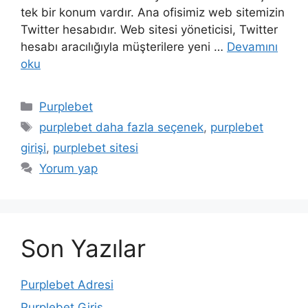
tek bir konum vardır. Ana ofisimiz web sitemizin
Twitter hesabıdır. Web sitesi yöneticisi, Twitter
hesabı aracılığıyla müşterilere yeni …
Devamını
oku
Kategoriler
Purplebet
Etiketler
purplebet daha fazla seçenek
,
purplebet
girişi
,
purplebet sitesi
Yorum yap
Son Yazılar
Purplebet Adresi
Purplebet Giriş