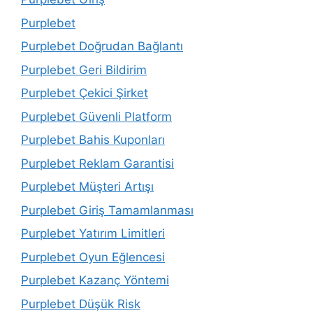
Purplebet
Purplebet Doğrudan Bağlantı
Purplebet Geri Bildirim
Purplebet Çekici Şirket
Purplebet Güvenli Platform
Purplebet Bahis Kuponları
Purplebet Reklam Garantisi
Purplebet Müşteri Artışı
Purplebet Giriş Tamamlanması
Purplebet Yatırım Limitleri
Purplebet Oyun Eğlencesi
Purplebet Kazanç Yöntemi
Purplebet Düşük Risk