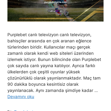
Purplebet canlı televizyon canlı televizyon,
bahisçiler arasında en çok aranan eğlence
türlerinden biridir. Kullanıcılar maçı gerçek
zamanlı olarak kendi web siteleri üzerinden
izlemek istiyor. Bunun bilincinde olan Purplebet
çok sayıda canlı yayına katılıyor. Ayrıca farklı
ülkelerden çok çeşitli oyunlar yüksek
çözünürlüklü olarak yayınlanmaktadır. Maç tam
90 dakika boyunca kesintisiz olarak
yayınlanacak. Aynı zamanda şimdiye kadar …
Devamını oku