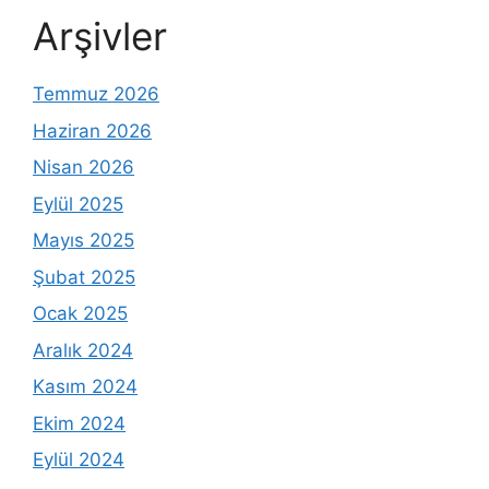
Arşivler
Temmuz 2026
Haziran 2026
Nisan 2026
Eylül 2025
Mayıs 2025
Şubat 2025
Ocak 2025
Aralık 2024
Kasım 2024
Ekim 2024
Eylül 2024