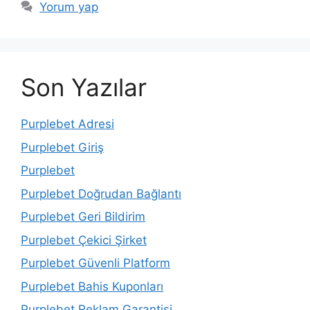
Yorum yap
Son Yazılar
Purplebet Adresi
Purplebet Giriş
Purplebet
Purplebet Doğrudan Bağlantı
Purplebet Geri Bildirim
Purplebet Çekici Şirket
Purplebet Güvenli Platform
Purplebet Bahis Kuponları
Purplebet Reklam Garantisi