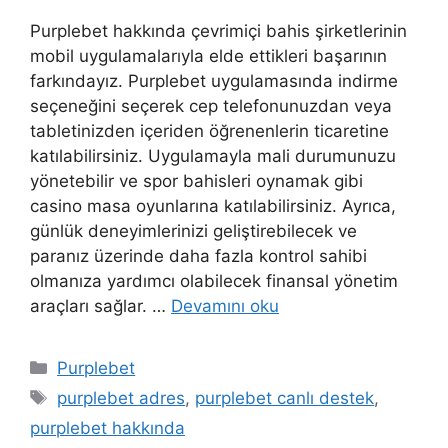
Purplebet hakkında çevrimiçi bahis şirketlerinin
mobil uygulamalarıyla elde ettikleri başarının
farkındayız. Purplebet uygulamasında indirme
seçeneğini seçerek cep telefonunuzdan veya
tabletinizden içeriden öğrenenlerin ticaretine
katılabilirsiniz. Uygulamayla mali durumunuzu
yönetebilir ve spor bahisleri oynamak gibi
casino masa oyunlarına katılabilirsiniz. Ayrıca,
günlük deneyimlerinizi geliştirebilecek ve
paranız üzerinde daha fazla kontrol sahibi
olmanıza yardımcı olabilecek finansal yönetim
araçları sağlar. …
Devamını oku
Kategoriler
Purplebet
Etiketler
purplebet adres
,
purplebet canlı destek
,
purplebet hakkında