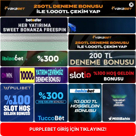
×
PURPLEBET GİRİŞ İÇİN TIKLAYINIZ!