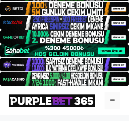
İçeriğe
atla
Menü