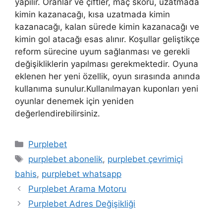
yapılır. Oranlar ve çiftler, maç skoru, uzatmada
kimin kazanacağı, kısa uzatmada kimin
kazanacağı, kalan sürede kimin kazanacağı ve
kimin gol atacağı esas alınır. Koşullar geliştikçe
reform sürecine uyum sağlanması ve gerekli
değişikliklerin yapılması gerekmektedir. Oyuna
eklenen her yeni özellik, oyun sırasında anında
kullanıma sunulur.Kullanılmayan kuponları yeni
oyunlar denemek için yeniden
değerlendirebilirsiniz.
Kategoriler
Purplebet
Etiketler
purplebet abonelik
,
purplebet çevrimiçi
bahis
,
purplebet whatsapp
Purplebet Arama Motoru
Purplebet Adres Değişikliği