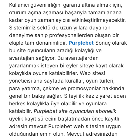
Kullanıcı güvenilirliğini garanti altına almak için,
oturum açma aşaması başarıyla tamamlanana
kadar oyun zamanlayıcısı etkinleştirilmeyecektir.
Sistemimiz sektörde uzun yıllara dayanan
deneyime sahip profesyonellerden oluşan bir
ekiple tam donanımlıdır.
Purplebet
Sonuç olarak
bu site oyuncuların aradığı kolaylığı ve
avantajları sağlıyor. Bu avantajlardan
yararlanmak isteyen bireyler siteye kayıt olarak
kolaylıkla oyuna katılabilirler. Web sitesi
yöneticisi ana sayfada kurallar, oyun türleri,
para yatırma, çekme ve promosyonlar hakkında
genel bir bakış sağlar. Siteyi ilk kez ziyaret eden
herkes kolaylıkla üye olabilir ve oyunlara
katılabilir.
Purplebet site oyuncuları abonelik
üyelik kayıt sürecini başlatmadan önce kayıtlı
adresin mevcut Purplebet web sitesine uygun
olduğundan emin olun. Mevcut adresinizden