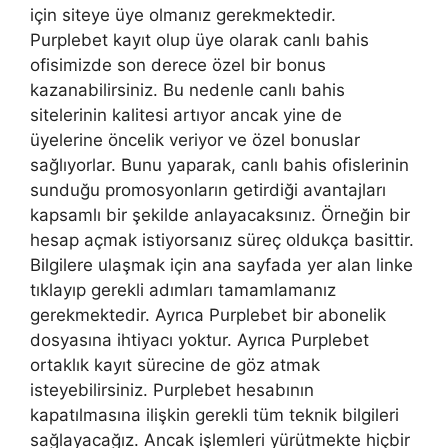
için siteye üye olmanız gerekmektedir.
Purplebet kayıt olup üye olarak canlı bahis
ofisimizde son derece özel bir bonus
kazanabilirsiniz. Bu nedenle canlı bahis
sitelerinin kalitesi artıyor ancak yine de
üyelerine öncelik veriyor ve özel bonuslar
sağlıyorlar. Bunu yaparak, canlı bahis ofislerinin
sunduğu promosyonların getirdiği avantajları
kapsamlı bir şekilde anlayacaksınız. Örneğin bir
hesap açmak istiyorsanız süreç oldukça basittir.
Bilgilere ulaşmak için ana sayfada yer alan linke
tıklayıp gerekli adımları tamamlamanız
gerekmektedir. Ayrıca Purplebet bir abonelik
dosyasına ihtiyacı yoktur. Ayrıca Purplebet
ortaklık kayıt sürecine de göz atmak
isteyebilirsiniz. Purplebet hesabının
kapatılmasına ilişkin gerekli tüm teknik bilgileri
sağlayacağız. Ancak işlemleri yürütmekte hiçbir