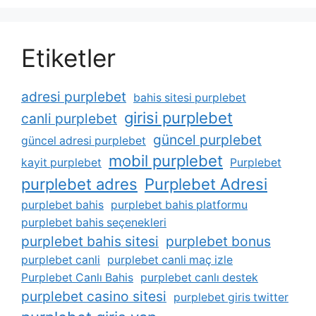
Etiketler
adresi purplebet
bahis sitesi purplebet
girisi purplebet
canli purplebet
güncel purplebet
güncel adresi purplebet
mobil purplebet
kayit purplebet
Purplebet
purplebet adres
Purplebet Adresi
purplebet bahis
purplebet bahis platformu
purplebet bahis seçenekleri
purplebet bahis sitesi
purplebet bonus
purplebet canli
purplebet canli maç izle
Purplebet Canlı Bahis
purplebet canlı destek
purplebet casino sitesi
purplebet giris twitter