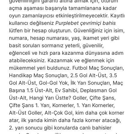
güvenilirliğini garanti altına almak için, oturum
açma aşaması başarıyla tamamlanana kadar
oyun zamanlayıcısı etkinleştirilmeyecektir. Kayıtlı
kullanıcı değilseniz
Purplebet çevrimiçi bahis
lütfen bir hesap oluşturun. Güvenliğiniz için isim,
numara, hesap numarası, yaş, ikamet yeri gibi
basit soruları sormanız yeterli, güvenilir,
eğlenceli ve hızlı para kazanma dünyasına adım
atabileceksiniz. Kazanmak ve eğlenmek için
mükemmel yeri buldunuz. Futbol Maç Sonuçları,
Handikap Maç Sonuçları, 2.5 Gol Alt-Üst, 3.5
Gol Alt-Üst, Gol-Gol Yok, İlk Yarı Sonuçları, Maç
Başına 1.5 Üst-Alt, Ev Sahibi, Deplasman Gol
Üst-Alt, Hangi Yarı Üstte? Goller, Çifte Şans,
Çifte Şans 1. Yarı, Kornerler, 1. Yarı Kornerler,
Alt-Üst Goller, Alt-Çok Gol, kim daha çok korner
atar, ilk yarıda kimin daha fazla korner atacağı,
2. yarı sonucu gibi konularda canlı bahisler