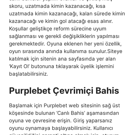
skoru, uzatmada kimin kazanacağı, kısa
uzatmada kimin kazanacağı, kalan sürede kimin
kazanacağı ve kimin gol atacağı esas alınır.
Koşullar geliştikçe reform sürecine uyum
sağlanması ve gerekli değişikliklerin yapılması
gerekmektedir. Oyuna eklenen her yeni özellik,
oyun sırasında anında kullanıma sunulur.Siteye
katılmak için sitenin ana sayfasında yer alan
‘Kayıt Ol’ butonuna tıklayarak üyelik işlemini
başlatabilirsiniz.
Purplebet Çevrimiçi Bahis
Başlamak için Purplebet web sitesinin sağ üst
köşesinde bulunan ‘Canlı Bahis’ aşamasından
oyuna ve çevresine erişin. Giriş yaparsanız
oyunu oynamaya başlayabilirsiniz. Kullanıcı