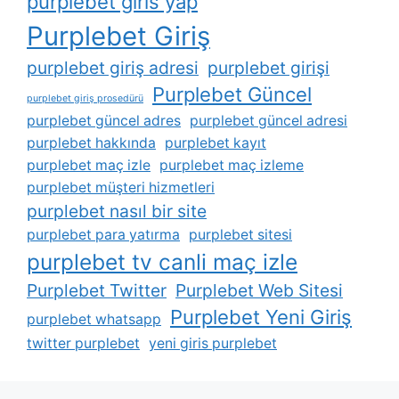
purplebet giris yap
Purplebet Giriş
purplebet giriş adresi
purplebet girişi
Purplebet Güncel
purplebet giriş prosedürü
purplebet güncel adres
purplebet güncel adresi
purplebet hakkında
purplebet kayıt
purplebet maç izle
purplebet maç izleme
purplebet müşteri hizmetleri
purplebet nasıl bir site
purplebet para yatırma
purplebet sitesi
purplebet tv canli maç izle
Purplebet Twitter
Purplebet Web Sitesi
Purplebet Yeni Giriş
purplebet whatsapp
twitter purplebet
yeni giris purplebet