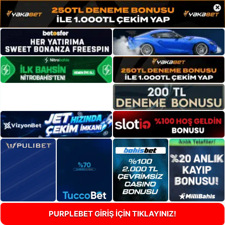
×
PURPLEBET GİRİŞ İÇİN TIKLAYINIZ!