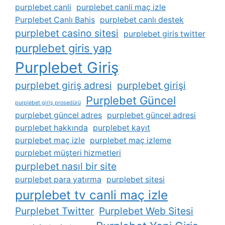
purplebet canli
purplebet canli maç izle
Purplebet Canlı Bahis
purplebet canlı destek
purplebet casino sitesi
purplebet giris twitter
purplebet giris yap
Purplebet Giriş
purplebet giriş adresi
purplebet girişi
Purplebet Güncel
purplebet giriş prosedürü
purplebet güncel adres
purplebet güncel adresi
purplebet hakkında
purplebet kayıt
purplebet maç izle
purplebet maç izleme
purplebet müşteri hizmetleri
purplebet nasıl bir site
purplebet para yatırma
purplebet sitesi
purplebet tv canli maç izle
Purplebet Twitter
Purplebet Web Sitesi