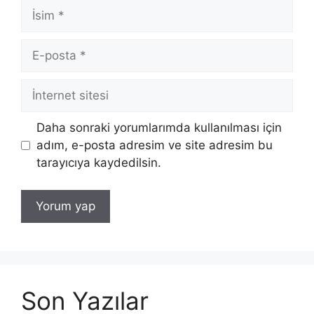
İsim
E-
posta
İnternet
sitesi
Daha sonraki yorumlarımda kullanılması için
adım, e-posta adresim ve site adresim bu
tarayıcıya kaydedilsin.
Son Yazılar