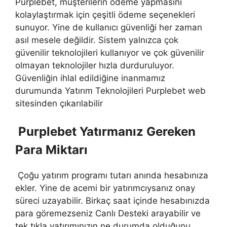
Purplebet, müşterilerin ödeme yapmasını
kolaylaştırmak için çeşitli ödeme seçenekleri
sunuyor. Yine de kullanıcı güvenliği her zaman
asıl mesele değildir. Sistem yalnızca çok
güvenilir teknolojileri kullanıyor ve çok güvenilir
olmayan teknolojiler hızla durduruluyor.
Güvenliğin ihlal edildiğine inanmamız
durumunda Yatırım Teknolojileri Purplebet web
sitesinden çıkarılabilir
Purplebet Yatırmanız Gereken
Para Miktarı
Çoğu yatırım programı tutarı anında hesabınıza
ekler. Yine de acemi bir yatırımcıysanız onay
süreci uzayabilir. Birkaç saat içinde hesabınızda
para göremezseniz Canlı Desteki arayabilir ve
tek tıkla yatırımınızın ne durumda olduğunu