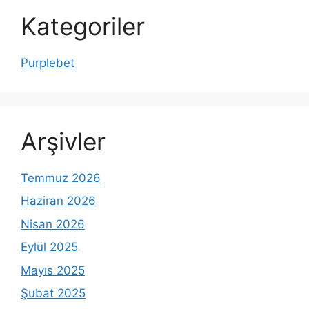
Kategoriler
Purplebet
Arşivler
Temmuz 2026
Haziran 2026
Nisan 2026
Eylül 2025
Mayıs 2025
Şubat 2025