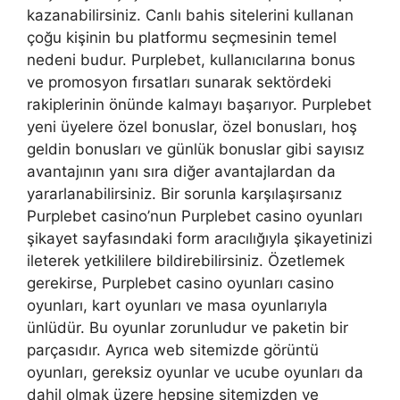
kazanabilirsiniz. Canlı bahis sitelerini kullanan
çoğu kişinin bu platformu seçmesinin temel
nedeni budur. Purplebet, kullanıcılarına bonus
ve promosyon fırsatları sunarak sektördeki
rakiplerinin önünde kalmayı başarıyor. Purplebet
yeni üyelere özel bonuslar, özel bonusları, hoş
geldin bonusları ve günlük bonuslar gibi sayısız
avantajının yanı sıra diğer avantajlardan da
yararlanabilirsiniz. Bir sorunla karşılaşırsanız
Purplebet casino’nun Purplebet casino oyunları
şikayet sayfasındaki form aracılığıyla şikayetinizi
ileterek yetkililere bildirebilirsiniz. Özetlemek
gerekirse, Purplebet casino oyunları casino
oyunları, kart oyunları ve masa oyunlarıyla
ünlüdür. Bu oyunlar zorunludur ve paketin bir
parçasıdır. Ayrıca web sitemizde görüntü
oyunları, gereksiz oyunlar ve ucube oyunları da
dahil olmak üzere hepsine sitemizden ve