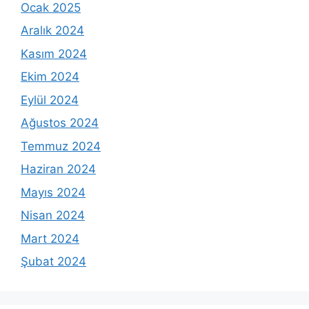
Ocak 2025
Aralık 2024
Kasım 2024
Ekim 2024
Eylül 2024
Ağustos 2024
Temmuz 2024
Haziran 2024
Mayıs 2024
Nisan 2024
Mart 2024
Şubat 2024