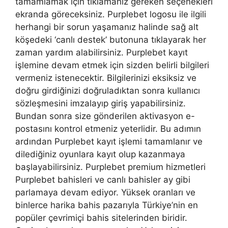
tamamlamak için tıklamanız gereken seçenekleri
ekranda göreceksiniz. Purplebet logosu ile ilgili
herhangi bir sorun yaşamanız halinde sağ alt
köşedeki ‘canlı destek’ butonuna tıklayarak her
zaman yardım alabilirsiniz. Purplebet kayıt
işlemine devam etmek için sizden belirli bilgileri
vermeniz istenecektir. Bilgilerinizi eksiksiz ve
doğru girdiğinizi doğruladıktan sonra kullanıcı
sözleşmesini imzalayıp giriş yapabilirsiniz.
Bundan sonra size gönderilen aktivasyon e-
postasını kontrol etmeniz yeterlidir. Bu adımın
ardından Purplebet kayıt işlemi tamamlanır ve
dilediğiniz oyunlara kayıt olup kazanmaya
başlayabilirsiniz. Purplebet premium hizmetleri
Purplebet bahisleri ve canlı bahisler ay gibi
parlamaya devam ediyor. Yüksek oranları ve
binlerce harika bahis pazarıyla Türkiye’nin en
popüler çevrimiçi bahis sitelerinden biridir.