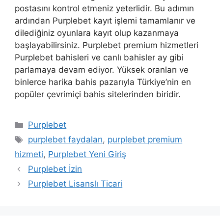
postasını kontrol etmeniz yeterlidir. Bu adımın
ardından Purplebet kayıt işlemi tamamlanır ve
dilediğiniz oyunlara kayıt olup kazanmaya
başlayabilirsiniz. Purplebet premium hizmetleri
Purplebet bahisleri ve canlı bahisler ay gibi
parlamaya devam ediyor. Yüksek oranları ve
binlerce harika bahis pazarıyla Türkiye’nin en
popüler çevrimiçi bahis sitelerinden biridir.
Kategoriler
Purplebet
Etiketler
purplebet faydaları
,
purplebet premium
hizmeti
,
Purplebet Yeni Giriş
Purplebet İzin
Purplebet Lisanslı Ticari