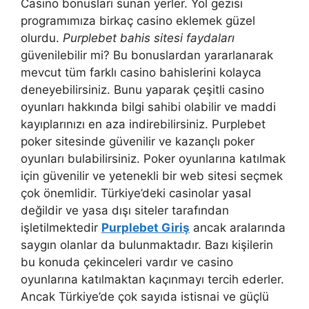
Casino bonusları sunan yerler. Yol gezisi
programımıza birkaç casino eklemek güzel
olurdu.
Purplebet bahis sitesi faydaları
güvenilebilir mi? Bu bonuslardan yararlanarak
mevcut tüm farklı casino bahislerini kolayca
deneyebilirsiniz. Bunu yaparak çeşitli casino
oyunları hakkında bilgi sahibi olabilir ve maddi
kayıplarınızı en aza indirebilirsiniz. Purplebet
poker sitesinde güvenilir ve kazançlı poker
oyunları bulabilirsiniz. Poker oyunlarına katılmak
için güvenilir ve yetenekli bir web sitesi seçmek
çok önemlidir. Türkiye’deki casinolar yasal
değildir ve yasa dışı siteler tarafından
işletilmektedir
Purplebet Giriş
ancak aralarında
saygın olanlar da bulunmaktadır. Bazı kişilerin
bu konuda çekinceleri vardır ve casino
oyunlarına katılmaktan kaçınmayı tercih ederler.
Ancak Türkiye’de çok sayıda istisnai ve güçlü