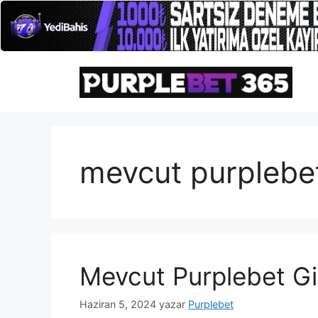
İçeriğe
atla
mevcut purplebet
Mevcut Purplebet Gi
Haziran 5, 2024
yazar
Purplebet