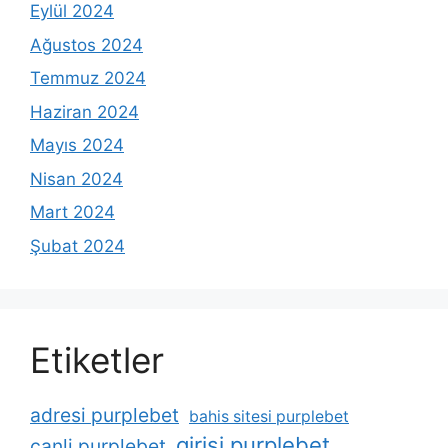
Eylül 2024
Ağustos 2024
Temmuz 2024
Haziran 2024
Mayıs 2024
Nisan 2024
Mart 2024
Şubat 2024
Etiketler
adresi purplebet
bahis sitesi purplebet
girisi purplebet
canli purplebet