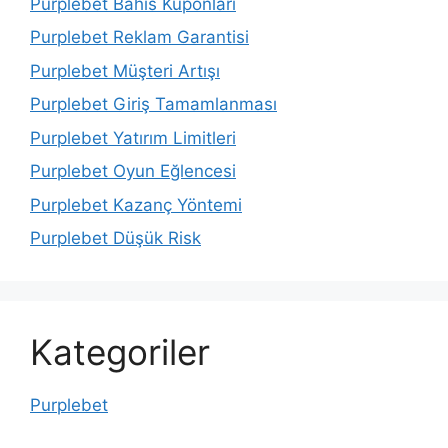
Purplebet Bahis Kuponları
Purplebet Reklam Garantisi
Purplebet Müşteri Artışı
Purplebet Giriş Tamamlanması
Purplebet Yatırım Limitleri
Purplebet Oyun Eğlencesi
Purplebet Kazanç Yöntemi
Purplebet Düşük Risk
Kategoriler
Purplebet