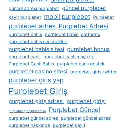
güncel purplebet
güncel adresi purplebet
mobil purplebet
kayit purplebet
Purplebet
purplebet adres
Purplebet Adresi
purplebet bahis
purplebet bahis platformu
purplebet bahis seçenekleri
purplebet bahis sitesi
purplebet bonus
purplebet canli
purplebet canli maç izle
Purplebet Canlı Bahis
purplebet canlı destek
purplebet casino sitesi
purplebet giris twitter
purplebet giris yap
Purplebet Giriş
purplebet giriş adresi
purplebet girişi
Purplebet Güncel
purplebet giriş prosedürü
purplebet güncel adres
purplebet güncel adresi
purplebet hakkında
purplebet kayıt