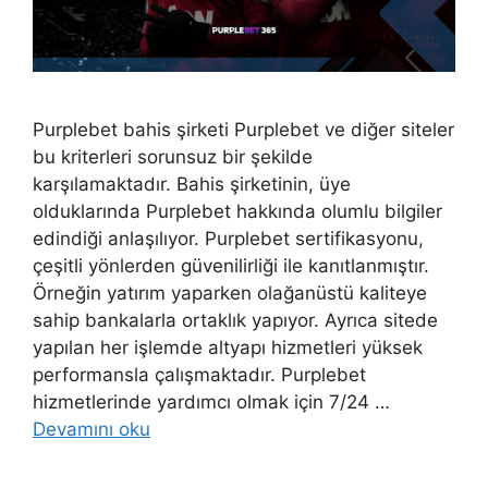
Purplebet bahis şirketi Purplebet ve diğer siteler
bu kriterleri sorunsuz bir şekilde
karşılamaktadır. Bahis şirketinin, üye
olduklarında Purplebet hakkında olumlu bilgiler
edindiği anlaşılıyor. Purplebet sertifikasyonu,
çeşitli yönlerden güvenilirliği ile kanıtlanmıştır.
Örneğin yatırım yaparken olağanüstü kaliteye
sahip bankalarla ortaklık yapıyor. Ayrıca sitede
yapılan her işlemde altyapı hizmetleri yüksek
performansla çalışmaktadır. Purplebet
hizmetlerinde yardımcı olmak için 7/24 …
Devamını oku