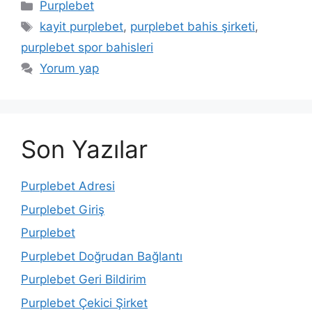
Kategoriler
Purplebet
Etiketler
kayit purplebet
,
purplebet bahis şirketi
,
purplebet spor bahisleri
Yorum yap
Son Yazılar
Purplebet Adresi
Purplebet Giriş
Purplebet
Purplebet Doğrudan Bağlantı
Purplebet Geri Bildirim
Purplebet Çekici Şirket