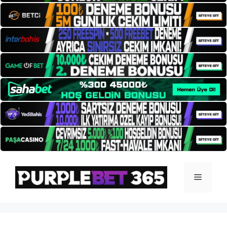
İçeriğe
atla
Menü