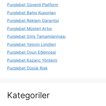
Purplebet Güvenli Platform
Purplebet Bahis Kuponları
Purplebet Reklam Garantisi
Purplebet Müşteri Artışı
Purplebet Giriş Tamamlanması
Purplebet Yatırım Limitleri
Purplebet Oyun Eğlencesi
Purplebet Kazanç Yöntemi
Purplebet Düşük Risk
Kategoriler