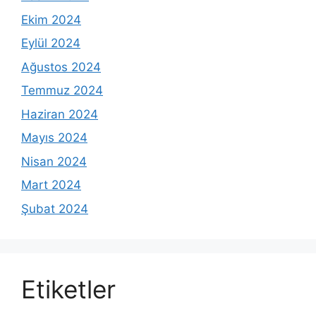
Ekim 2024
Eylül 2024
Ağustos 2024
Temmuz 2024
Haziran 2024
Mayıs 2024
Nisan 2024
Mart 2024
Şubat 2024
Etiketler