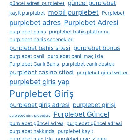
güncel purplebet
güncel adresi purplebet
mobil purplebet
kayit purplebet
Purplebet
purplebet adres
Purplebet Adresi
purplebet bahis
purplebet bahis platformu
purplebet bahis seçenekleri
purplebet bahis sitesi
purplebet bonus
purplebet canli
purplebet canli maç izle
Purplebet Canlı Bahis
purplebet canlı destek
purplebet casino sitesi
purplebet giris twitter
purplebet giris yap
Purplebet Giriş
purplebet giriş adresi
purplebet girişi
Purplebet Güncel
purplebet giriş prosedürü
purplebet güncel adres
purplebet güncel adresi
purplebet hakkında
purplebet kayıt
purplebet maç izle
purplebet maç izleme