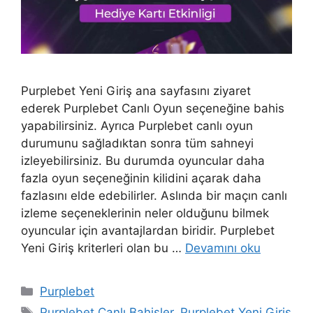
Purplebet Yeni Giriş ana sayfasını ziyaret
ederek Purplebet Canlı Oyun seçeneğine bahis
yapabilirsiniz. Ayrıca Purplebet canlı oyun
durumunu sağladıktan sonra tüm sahneyi
izleyebilirsiniz. Bu durumda oyuncular daha
fazla oyun seçeneğinin kilidini açarak daha
fazlasını elde edebilirler. Aslında bir maçın canlı
izleme seçeneklerinin neler olduğunu bilmek
oyuncular için avantajlardan biridir. Purplebet
Yeni Giriş kriterleri olan bu …
Devamını oku
Kategoriler
Purplebet
Etiketler
Purplebet Canlı Bahisler
,
Purplebet Yeni Giriş