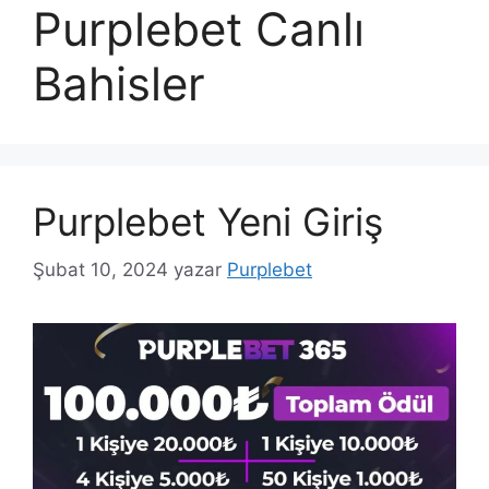
Purplebet Canlı
Bahisler
Purplebet Yeni Giriş
Şubat 10, 2024
yazar
Purplebet