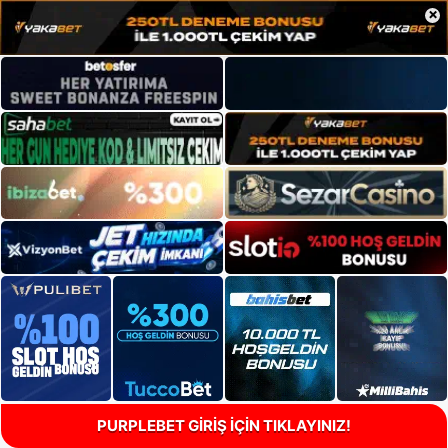
×
PURPLEBET GİRİŞ İÇİN TIKLAYINIZ!