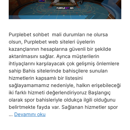
Purplebet sohbet mali durumları ne olursa
olsun, Purplebet web siteleri üyelerin
kazançlarının hesaplarına güvenli bir şekilde
aktarılmasını sağlar. Ayrıca müşterilerin
ihtiyaçlarını karşılayacak çok gelişmiş önlemlere
sahip Bahis sitelerinde bahisçilere sunulan
hizmetlerin kapsamlı bir listesini
sağlayamamamız nedeniyle, halkın erişebileceği
iki farklı hizmeti değerlendiriyoruz Başlangıç ​​
olarak spor bahisleriyle oldukça ilgili olduğunu
belirtmekte fayda var. Sağlanan hizmetler spor
…
Devamını oku