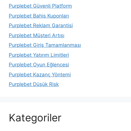
Purplebet Güvenli Platform
Purplebet Bahis Kuponları
Purplebet Reklam Garantisi
Purplebet Müşteri Artışı
Purplebet Giriş Tamamlanması
Purplebet Yatırım Limitleri
Purplebet Oyun Eğlencesi
Purplebet Kazanç Yöntemi
Purplebet Düşük Risk
Kategoriler