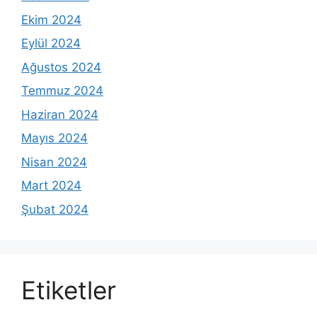
Ekim 2024
Eylül 2024
Ağustos 2024
Temmuz 2024
Haziran 2024
Mayıs 2024
Nisan 2024
Mart 2024
Şubat 2024
Etiketler