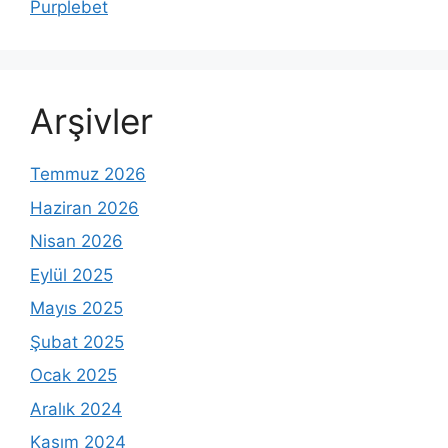
Purplebet
Arşivler
Temmuz 2026
Haziran 2026
Nisan 2026
Eylül 2025
Mayıs 2025
Şubat 2025
Ocak 2025
Aralık 2024
Kasım 2024