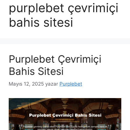
purplebet çevrimiçi
bahis sitesi
Purplebet Çevrimiçi
Bahis Sitesi
Mayıs 12, 2025
yazar
Purplebet