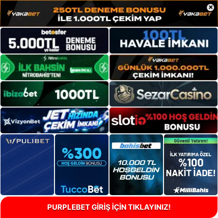
×
PURPLEBET GİRİŞ İÇİN TIKLAYINIZ!