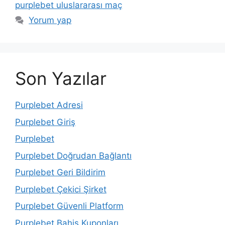
purplebet uluslararası maç
Yorum yap
Son Yazılar
Purplebet Adresi
Purplebet Giriş
Purplebet
Purplebet Doğrudan Bağlantı
Purplebet Geri Bildirim
Purplebet Çekici Şirket
Purplebet Güvenli Platform
Purplebet Bahis Kuponları