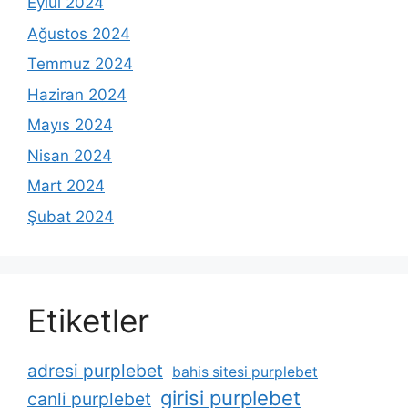
Eylül 2024
Ağustos 2024
Temmuz 2024
Haziran 2024
Mayıs 2024
Nisan 2024
Mart 2024
Şubat 2024
Etiketler
adresi purplebet
bahis sitesi purplebet
girisi purplebet
canli purplebet