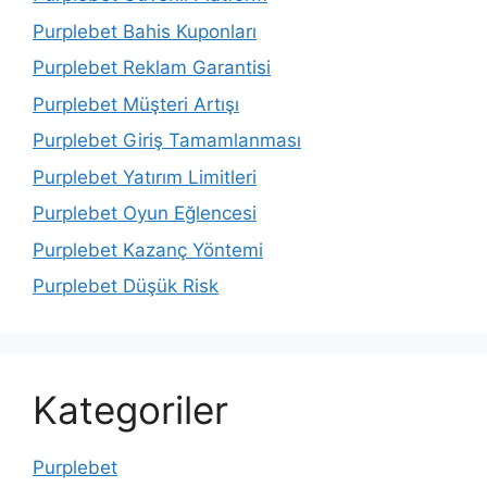
Purplebet Bahis Kuponları
Purplebet Reklam Garantisi
Purplebet Müşteri Artışı
Purplebet Giriş Tamamlanması
Purplebet Yatırım Limitleri
Purplebet Oyun Eğlencesi
Purplebet Kazanç Yöntemi
Purplebet Düşük Risk
Kategoriler
Purplebet