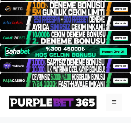
İçeriğe
atla
Menü