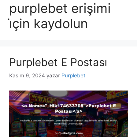
purplebet erişimi
i̇çin kaydolun
Purplebet E Postası
Kasım 9, 2024
yazar
Purplebet