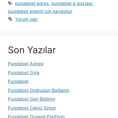
Etiketler
purplebet adres
,
purplebet e postası
,
purplebet erişimi i̇çin kaydolun
Yorum yap
Son Yazılar
Purplebet Adresi
Purplebet Giriş
Purplebet
Purplebet Doğrudan Bağlantı
Purplebet Geri Bildirim
Purplebet Çekici Şirket
Purplebet Güvenli Platform