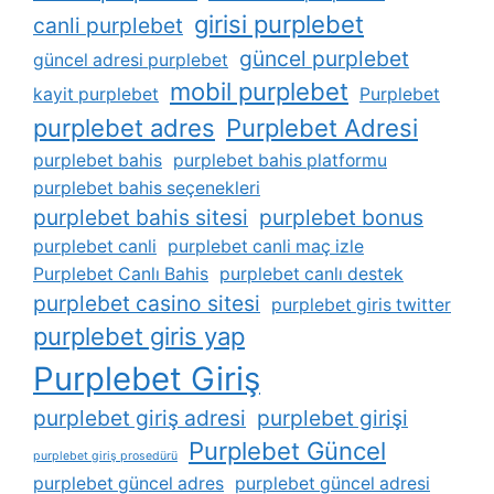
girisi purplebet
canli purplebet
güncel purplebet
güncel adresi purplebet
mobil purplebet
kayit purplebet
Purplebet
purplebet adres
Purplebet Adresi
purplebet bahis
purplebet bahis platformu
purplebet bahis seçenekleri
purplebet bahis sitesi
purplebet bonus
purplebet canli
purplebet canli maç izle
Purplebet Canlı Bahis
purplebet canlı destek
purplebet casino sitesi
purplebet giris twitter
purplebet giris yap
Purplebet Giriş
purplebet giriş adresi
purplebet girişi
Purplebet Güncel
purplebet giriş prosedürü
purplebet güncel adres
purplebet güncel adresi