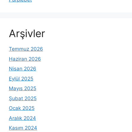
Arşivler
Temmuz 2026
Haziran 2026
Nisan 2026
Eylül 2025
Mayıs 2025
Şubat 2025
Ocak 2025
Aralık 2024
Kasım 2024