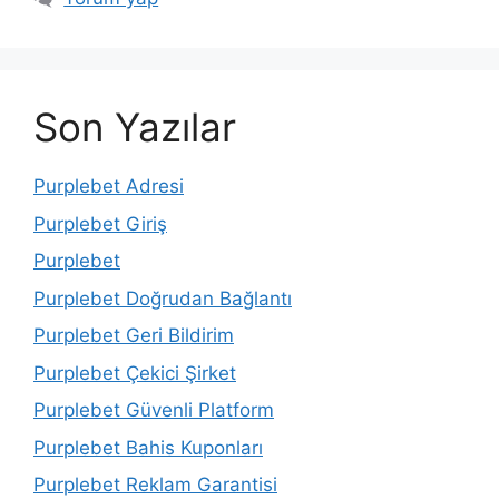
Son Yazılar
Purplebet Adresi
Purplebet Giriş
Purplebet
Purplebet Doğrudan Bağlantı
Purplebet Geri Bildirim
Purplebet Çekici Şirket
Purplebet Güvenli Platform
Purplebet Bahis Kuponları
Purplebet Reklam Garantisi