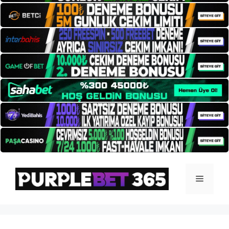
İçeriğe
atla
Menü