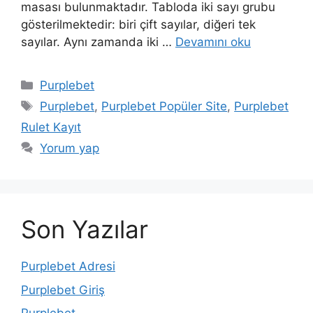
masası bulunmaktadır. Tabloda iki sayı grubu
gösterilmektedir: biri çift sayılar, diğeri tek
sayılar. Aynı zamanda iki …
Devamını oku
Kategoriler
Purplebet
Etiketler
Purplebet
,
Purplebet Popüler Site
,
Purplebet
Rulet Kayıt
Yorum yap
Son Yazılar
Purplebet Adresi
Purplebet Giriş