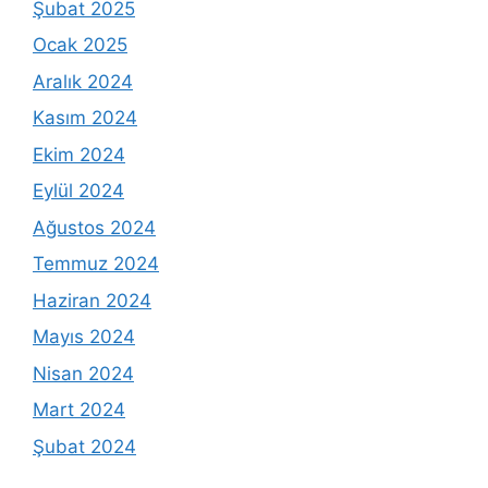
Şubat 2025
Ocak 2025
Aralık 2024
Kasım 2024
Ekim 2024
Eylül 2024
Ağustos 2024
Temmuz 2024
Haziran 2024
Mayıs 2024
Nisan 2024
Mart 2024
Şubat 2024