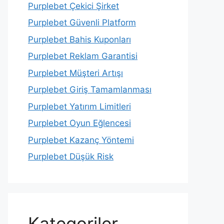
Purplebet Çekici Şirket
Purplebet Güvenli Platform
Purplebet Bahis Kuponları
Purplebet Reklam Garantisi
Purplebet Müşteri Artışı
Purplebet Giriş Tamamlanması
Purplebet Yatırım Limitleri
Purplebet Oyun Eğlencesi
Purplebet Kazanç Yöntemi
Purplebet Düşük Risk
Kategoriler