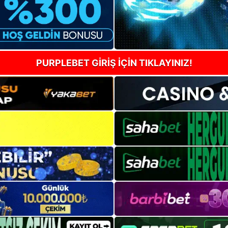
PURPLEBET GİRİŞ İÇİN TIKLAYINIZ!