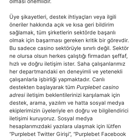
olması önemlidir.
Üye şikayetleri, destek ihtiyaçları veya ilgili
öneriler hakkında açık ve kısa geri bildirim
sağlamak, tüm şirketlerin sektörde başarılı
olmak için başarması gereken kritik bir görevdir.
Bu sadece casino sektörüyle sınırlı değil. Sektör
ne olursa olsun herkes çalıştığı firmadan şeffaf,
hızlı ve doğru iletişim ister. Saha çalışanlarımız
her departmandaki en deneyimli ve yetenekli
çalışanlarla işbirliği yapmaktadır. Canlı
destekten başlayarak tüm
Purplebet casino
adresi
iletişim beklentilerinizi karşılamak için
destek, arama, yazılım ve hatta sosyal medya
ekiplerimizin üyeleriyle en doğru ve bilgilendirici
iletişimi kuruyoruz. Sosyal medya
hesaplarımızdaki yazılara ulaşmak için lütfen
“Purplebet Twitter Girişi”, “Purplebet Facebook