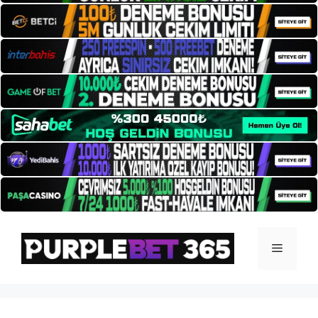
İçeriğe
atla
Menü