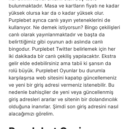
bulunmaktadır. Masa ve kartların fiyatı ne kadar
yüksek olursa kar da o kadar yüksek olur.
Purplebet ayrıca canlı yayın yeteneklerini de
kullanıyor. Ne demek istiyorsun? Bingo çekilişleri
canlı olarak yayınlanmaktadır ve başta da
belirttiğimiz gibi oyunun adı aslında canlı
bingodur. Purplebet Twitter belirlemek için her
iki dakikada bir canlı çekiliş yapılacaktır. Ekstra
gelir elde edebilirsiniz ama tabii ki şansın da
rolü büyük. Purplebet Oyunlar bu durumla
karşılaşırsa web sitesini kapatıp güncellemeniz
ve yeni bir giriş adresi vermeniz istenebilir. Bu
nedenle bahisçiler de yeni veya güncellenmiş
giriş adresleri ararlar ve sitenin bir dolandırıcılık
olduğuna inanırlar. Şimdi son giriş adresini nasıl
alacağımızı görelim.