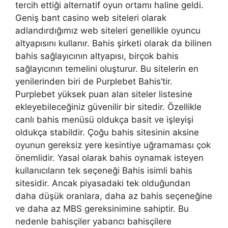
tercih ettiği alternatif oyun ortamı haline geldi.
Geniş bant casino web siteleri olarak
adlandırdığımız web siteleri genellikle oyuncu
altyapısını kullanır. Bahis şirketi olarak da bilinen
bahis sağlayıcının altyapısı, birçok bahis
sağlayıcının temelini oluşturur. Bu sitelerin en
yenilerinden biri de Purplebet Bahis’tir.
Purplebet yüksek puan alan siteler listesine
ekleyebileceğiniz güvenilir bir sitedir. Özellikle
canlı bahis menüsü oldukça basit ve işleyişi
oldukça stabildir. Çoğu bahis sitesinin aksine
oyunun gereksiz yere kesintiye uğramaması çok
önemlidir. Yasal olarak bahis oynamak isteyen
kullanıcıların tek seçeneği Bahis isimli bahis
sitesidir. Ancak piyasadaki tek olduğundan
daha düşük oranlara, daha az bahis seçeneğine
ve daha az MBS gereksinimine sahiptir. Bu
nedenle bahisçiler yabancı bahisçilere