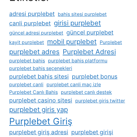
adresi purplebet
bahis sitesi purplebet
girisi purplebet
canli purplebet
güncel purplebet
güncel adresi purplebet
mobil purplebet
kayit purplebet
Purplebet
purplebet adres
Purplebet Adresi
purplebet bahis
purplebet bahis platformu
purplebet bahis seçenekleri
purplebet bahis sitesi
purplebet bonus
purplebet canli
purplebet canli maç izle
Purplebet Canlı Bahis
purplebet canlı destek
purplebet casino sitesi
purplebet giris twitter
purplebet giris yap
Purplebet Giriş
purplebet giriş adresi
purplebet girişi