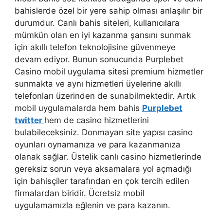
bahislerde özel bir yere sahip olması anlaşılır bir
durumdur. Canlı bahis siteleri, kullanıcılara
mümkün olan en iyi kazanma şansını sunmak
için akıllı telefon teknolojisine güvenmeye
devam ediyor. Bunun sonucunda Purplebet
Casino mobil uygulama sitesi premium hizmetler
sunmakta ve aynı hizmetleri üyelerine akıllı
telefonları üzerinden de sunabilmektedir. Artık
mobil uygulamalarda hem bahis
Purplebet
twitter
hem de casino hizmetlerini
bulabileceksiniz. Donmayan site yapısı casino
oyunları oynamanıza ve para kazanmanıza
olanak sağlar. Üstelik canlı casino hizmetlerinde
gereksiz sorun veya aksamalara yol açmadığı
için bahisçiler tarafından en çok tercih edilen
firmalardan biridir. Ücretsiz mobil
uygulamamızla eğlenin ve para kazanın.