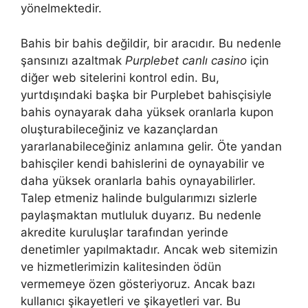
yönelmektedir.
Bahis bir bahis değildir, bir aracıdır. Bu nedenle
şansınızı azaltmak
Purplebet canlı casino
için
diğer web sitelerini kontrol edin. Bu,
yurtdışındaki başka bir Purplebet bahisçisiyle
bahis oynayarak daha yüksek oranlarla kupon
oluşturabileceğiniz ve kazançlardan
yararlanabileceğiniz anlamına gelir. Öte yandan
bahisçiler kendi bahislerini de oynayabilir ve
daha yüksek oranlarla bahis oynayabilirler.
Talep etmeniz halinde bulgularımızı sizlerle
paylaşmaktan mutluluk duyarız. Bu nedenle
akredite kuruluşlar tarafından yerinde
denetimler yapılmaktadır. Ancak web sitemizin
ve hizmetlerimizin kalitesinden ödün
vermemeye özen gösteriyoruz. Ancak bazı
kullanıcı şikayetleri ve şikayetleri var. Bu