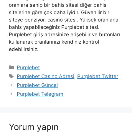
oranlara sahip bir bahis sitesi diğer bahis
sitelerine göre çok daha iyidir. Güvenilir bir
siteye benziyor. casino sitesi. Yüksek oranlarla
bahis yapabileceğiniz Purplebet sitesi.
Purplebet giriş adresinize erişebilir ve butonları
kullanarak oranlarınızı kendiniz kontrol
edebilirsiniz.
Kategoriler
Purplebet
Etiketler
Purplebet Casino Adresi
,
Purplebet Twitter
Purplebet Güncel
Purplebet Telegram
Yorum yapın