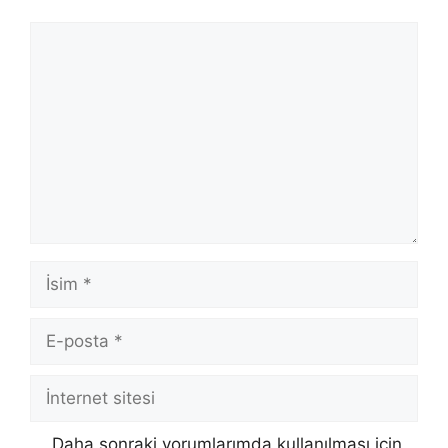
Yorum
İsim
E-
posta
İnternet
sitesi
Daha sonraki yorumlarımda kullanılması için