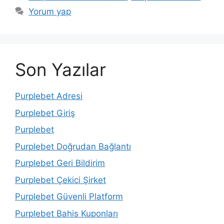
Yorum yap
Son Yazılar
Purplebet Adresi
Purplebet Giriş
Purplebet
Purplebet Doğrudan Bağlantı
Purplebet Geri Bildirim
Purplebet Çekici Şirket
Purplebet Güvenli Platform
Purplebet Bahis Kuponları