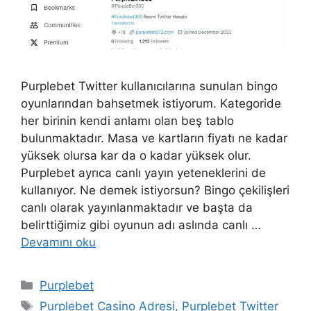
Purplebet Twitter kullanıcılarına sunulan bingo
oyunlarından bahsetmek istiyorum. Kategoride
her birinin kendi anlamı olan beş tablo
bulunmaktadır. Masa ve kartların fiyatı ne kadar
yüksek olursa kar da o kadar yüksek olur.
Purplebet ayrıca canlı yayın yeteneklerini de
kullanıyor. Ne demek istiyorsun? Bingo çekilişleri
canlı olarak yayınlanmaktadır ve başta da
belirttiğimiz gibi oyunun adı aslında canlı …
Devamını oku
Kategoriler
Purplebet
Etiketler
Purplebet Casino Adresi
,
Purplebet Twitter